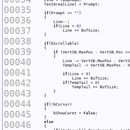
00035
if
(Prompt == 
""
00036
if
(Line < 
0
00037
00038
if
00039
if
 (VertSB.MaxPos - VertSB.Pos >=
00040
00041
if
(Line < 
0
00042
if
(TempTail < 
0
00043
00044
if
00045
        bShowCaret = 
False
00046
else