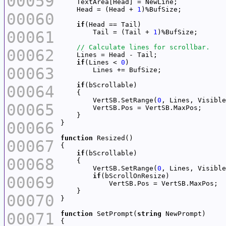
00059
    Head = (Head + 
1
00060
if
00061
        Tail = (Tail + 
1
00062
if
(Lines < 
0
00063
if
00064
        VertSB.SetRange(
0
00065
00066
function
00067
if
00068
        VertSB.SetRange(
0
if
00069
00070
00071
function
 SetPrompt(
string