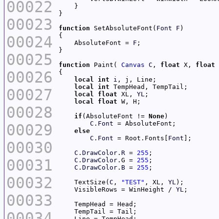
00022
00023
function
 SetAbsoluteFont(
Font
F
00024
    AbsoluteFont = 
F
00025
function
 Paint( 
Canvas
C
, 
float
 X, 
float
00026
local
int
i
local
int
00027
local
float
 XL, 
YL
local
float
00028
if
(AbsoluteFont != 
None
C
.
Font
00029
else
C
.
Font
 = Root.Fonts[
Font
00030
C
.
DrawColor
.
R
 = 
255
00031
C
.
DrawColor
.G = 
255
C
.
DrawColor
.
B
 = 
255
00032
    TextSize(
C
, 
"TEST"
, XL, 
YL
    VisibleRows = WinHeight / 
YL
00033
00034