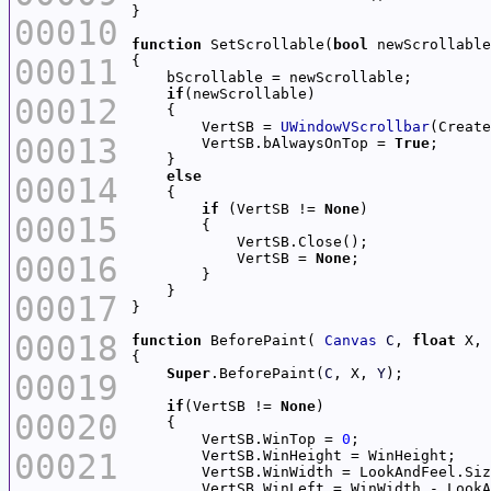
00010
function
 SetScrollable(
bool
00011
if
00012
        VertSB = 
UWindowVScrollbar
(Create
00013
        VertSB.bAlwaysOnTop = 
True
else
00014
if
 (VertSB != 
None
00015
00016
            VertSB = 
None
00017
00018
function
 BeforePaint( 
Canvas
C
, 
float
 X, 
Super
.BeforePaint(
C
, X, 
Y
00019
if
(VertSB != 
None
00020
        VertSB.WinTop = 
0
00021