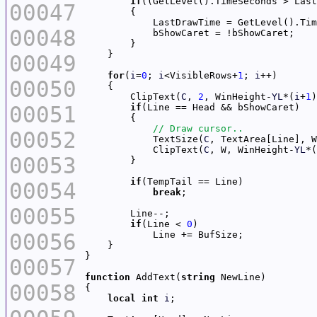
if
((GetLevel().TimeSeconds > Last
00047
00048
00049
for
(
i
=
0
; 
i
<VisibleRows+
1
; 
i
00050
        ClipText(
C
, 
2
, WinHeight-
YL
*(
i
+
1
00051
if
00052
            TextSize(
C
            ClipText(
C
, W, WinHeight-
YL
*(
00053
if
00054
break
00055
if
(Line < 
0
00056
00057
function
 AddText(
string
00058
local
int
i