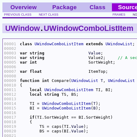
Overview
Package
Class
Sourc
PREVIOUS CLASS
NEXT CLASS
FRAMES
NO
UWindow
.
UWindowComboListItem
00001
class
UWindowComboListItem
extends
UWindowList
00002
00003
var
string
Value
00004
var
string
                  Value2;     
00005
var
int
00006
00007
var
float
00008
00009
function
int
 Compare(
UWindowList
T
, 
UWindowList
00010
00011
local
UWindowComboListItem
00012
local
string
00013
00014
    TI = 
UWindowComboListItem
(
T
00015
    BI = 
UWindowComboListItem
(
B
00016
00017
if
00018
00019
        TS = caps(TI.
Value
00020
        BS = caps(BI.
Value
00021