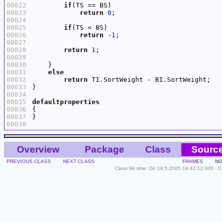
00022
if
00023
return
0
00024
00025
if
00026
return
 -
1
00027
00028
return
1
00029
00030
00031
else
00032
return
00033
00034
00035
defaultproperties
00036
00037
00038
Overview
Package
Class
Sourc
PREVIOUS CLASS
NEXT CLASS
FRAMES
NO
Class file time: Do 19.5.2005 19:42:12.000 - 